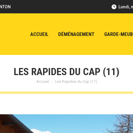
ENTON
Lundi, 
ACCUEIL
DÉMÉNAGEMENT
GARDE-MEUB
LES RAPIDES DU CAP (11)
Vous êtes ici :
Accueil
Les Rapides du Cap (11)