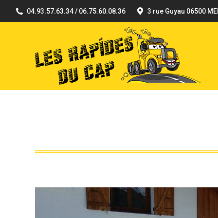
04.93.57.63.34 / 06.75.60.08.36
3 rue Guyau 06500 M