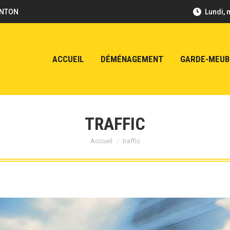
ENTON
Lundi, 
ACCUEIL
DÉMÉNAGEMENT
GARDE-MEUB
TRAFFIC
Vous êtes ici :
Accueil
traffic