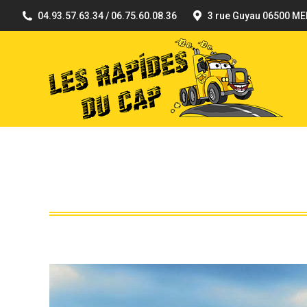
04.93.57.63.34 / 06.75.60.08.36
3 rue Guyau 06500 M