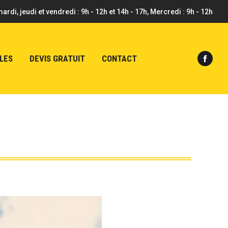
mardi, jeudi et vendredi : 9h - 12h et 14h - 17h, Mercredi : 9h - 12h
LES
DEVIS GRATUIT
CONTACT
Faceb
page
opens
in
new
windo