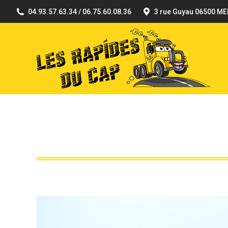
04.93.57.63.34 / 06.75.60.08.36
3 rue Guyau 06500 M