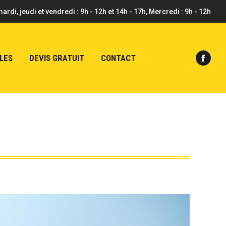
mardi, jeudi et vendredi : 9h - 12h et 14h - 17h, Mercredi : 9h - 12h
LES
DEVIS GRATUIT
CONTACT
Faceb
page
opens
in
new
windo