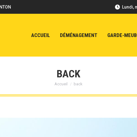
ENTON
Lundi, 
ACCUEIL
DÉMÉNAGEMENT
GARDE-MEUB
BACK
Vous êtes ici :
Accueil
back