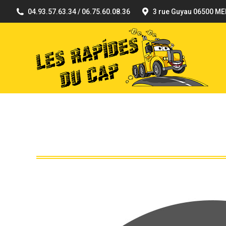
04.93.57.63.34 / 06.75.60.08.36
3 rue Guyau 06500 M