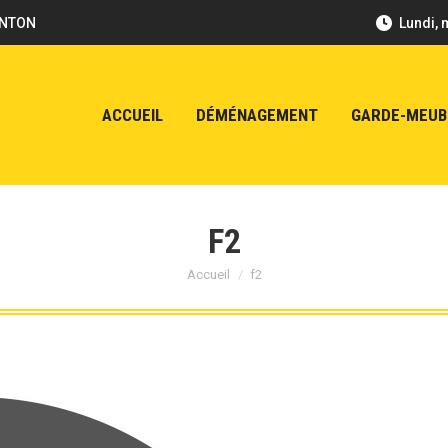
ENTON
Lundi, 
ACCUEIL
DÉMÉNAGEMENT
GARDE-MEUB
F2
Vous êtes ici :
Accueil
f2