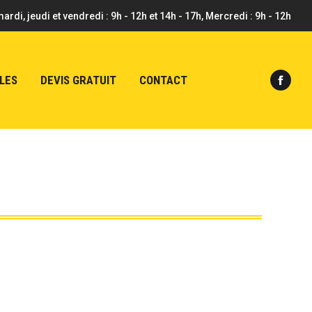
mardi, jeudi et vendredi : 9h - 12h et 14h - 17h, Mercredi : 9h - 12h
LES
DEVIS GRATUIT
CONTACT
Faceb
page
opens
in
new
windo